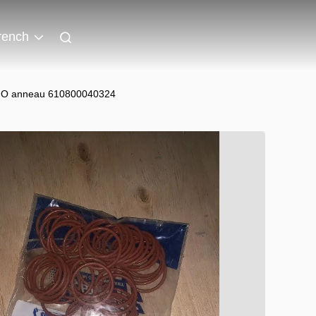
rench
one O anneau 610800040324