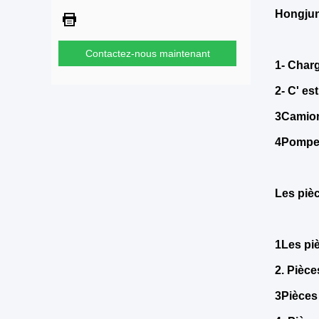
Hongjun
Contactez-nous maintenant
1- Charg
2- C' es
3Camion
4Pompe
Les piè
1Les pi
2. Pièc
3Pièces