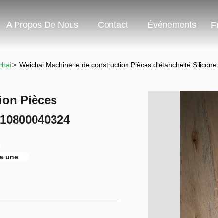
A Propos De Nous
Contact
Événements
F
chai
>
Weichai Machinerie de construction Pièces d'étanchéité Silic
ion Pièces
610800040324
 a une