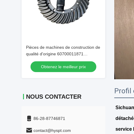
Pièces de machines de construction de
qualité d'origine 60700011871
Engrenage conique de remplacement
Obtenez le meilleur prix
Profil
NOUS CONTACTER
Sichuan
détachée
86-28-87746871
service 
contact@hyspt.com