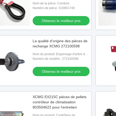
Nom de la pièce: Ceinture
Numéro de pièce: 310901740
Obtenez le meilleur prix
La qualité d'origine des pièces de
rechange XCMG 272100598
Nom du produit: Engrenage d'arbre de
sortie
Numéro de modèle.: 272100598
Obtenez le meilleur prix
XCMG EX215C pièces de pellets
contrôleur de climatisation
803504622 pour l'entretien
Nom du produit: Contrôleur de