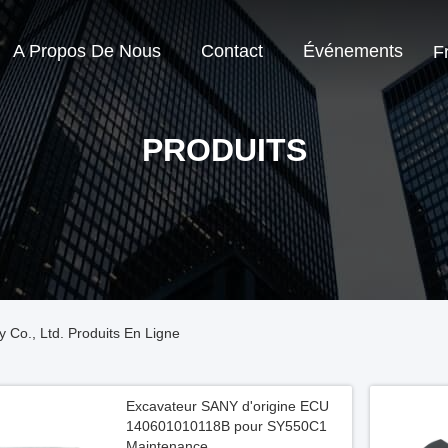
A Propos De Nous
Contact
Événements
F
PRODUITS
Co., Ltd. Produits En Ligne
Excavateur SANY d'origine ECU
140601010118B pour SY550C1
Maintenance