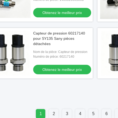
Obtenez le meilleur prix
Capteur de pression 60217140
pour SY135 Sany pièces
détachées
Nom de la pièce: Capteur de pression
Numéro de pièce: 60217140
Obtenez le meilleur prix
1
2
3
4
5
6