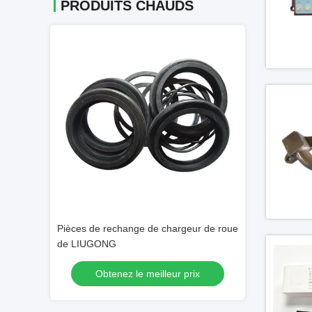
PRODUITS CHAUDS
construction
Pièces de rechange de chargeur de roue
Pièces détachée
de LIUGONG
Shangchai
 prix
Obtenez le meilleur prix
Obtenez 