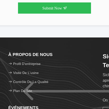
Submit Now
À PROPOS DE NOUS
Si
Profil D'entreprise
Te
Visite De L'usine
Sic
apr
Contrôle De La Qualité
chi
Plan Du Site
con
On 
ÉVÉNEMENTS