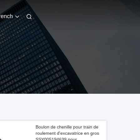
rench
Boulon de chenille pour train de
roulement d'excavatrice en gros
SSY005194639 pour