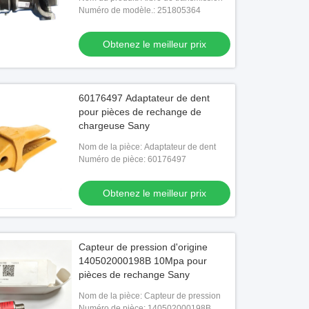
d'entraînement arrière pour
Numéro de modèle.: 251805364
remplacement
Obtenez le meilleur prix
60176497 Adaptateur de dent
pour pièces de rechange de
chargeuse Sany
Nom de la pièce: Adaptateur de dent
Numéro de pièce: 60176497
Obtenez le meilleur prix
s de transfert de carburant pour
24C0373 Assemblage conjoint à bil
ur Cummins
Capteur de pression d'origine
140502000198B 10Mpa pour
Obtenez le meilleur prix
Obtenez le meilleur prix
pièces de rechange Sany
Nom de la pièce: Capteur de pression
Numéro de pièce: 140502000198B