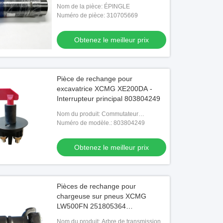
Nom de la pièce: ÉPINGLE
Numéro de pièce: 310705669
Obtenez le meilleur prix
Pièce de rechange pour
excavatrice XCMG XE200DA -
Interrupteur principal 803804249
Nom du produit: Commutateur
d'alimentation principal
Numéro de modèle.: 803804249
Obtenez le meilleur prix
Pièces de rechange pour
chargeuse sur pneus XCMG
LW500FN 251805364
Assemblage d'arbre
Nom du produit: Arbre de transmission