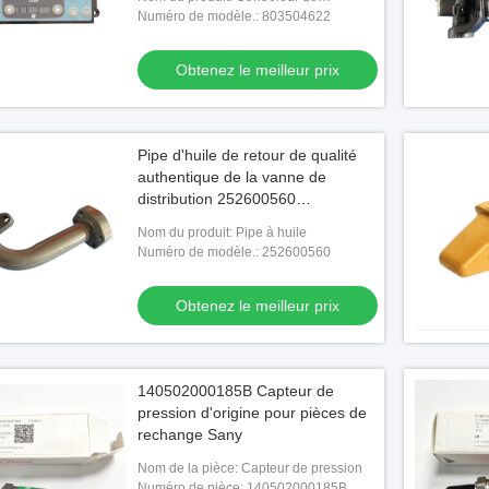
climatisation
Numéro de modèle.: 803504622
Obtenez le meilleur prix
Pipe d'huile de retour de qualité
authentique de la vanne de
distribution 252600560
Maintenance LW300K chargeur de
Nom du produit: Pipe à huile
roue
Numéro de modèle.: 252600560
Obtenez le meilleur prix
s de chargeurs à roues
3009014 Ensemble de filtre à huile
Pompe
mote
140502000185B Capteur de
pression d'origine pour pièces de
le meilleur prix
Obtenez le meilleur prix
rechange Sany
Nom de la pièce: Capteur de pression
Numéro de pièce: 140502000185B