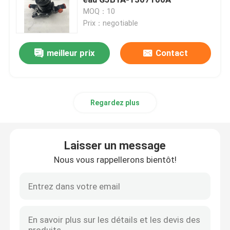
MOQ：10
Prix：negotiable
Pièces détachées
meilleur prix
Contact
Pièces détachées Komatsu
pièces de rechange de chenille
Regardez plus
Pièces détachées HITACHI
Laisser un message
Filtres pour équipements de construction
Nous vous rappellerons bientôt!
Pièces de rechange de XCMG
Pièces détachées Sinotruk