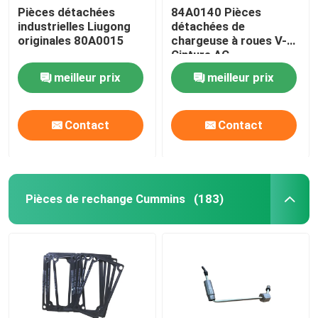
Pièces détachées
84A0140 Pièces
industrielles Liugong
détachées de
Pièces détachées Ingersoll Rand
originales 80A0015
chargeuse à roues V-
Cinture AC
Compresseur pour
Pièces détachées Deutz
meilleur prix
meilleur prix
Liugong
Contact
Contact
Pièces de rechange Cummins
(183)