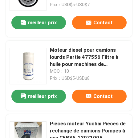
Prix：USD$5-USD$7
Visite d'usine
meilleur prix
Contact
Contrôle de la qualité
Moteur diesel pour camions
Contact
lourds Partie 477556 Filtre à
huile pour machines de
construction
MOQ：10
nouvelles
Prix：USD$5-USD$8
Demande de soumission
meilleur prix
Contact
Pièces de rechange de Liugong
Pièces moteur Yuchai Pièces de
rechange de camions Pompes à
Pièces de rechange Cummins
eau G5BYA-1307100A