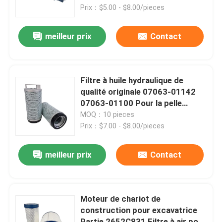
Prix：$5.00 - $8.00/pieces
Visite d'usine
meilleur prix
Contact
Contrôle de la qualité
Filtre à huile hydraulique de
Contact
qualité originale 07063-01142
07063-01100 Pour la pelle
PC400
MOQ：10 pieces
nouvelles
Prix：$7.00 - $8.00/pieces
Demande de soumission
meilleur prix
Contact
Pièces de rechange de Liugong
Moteur de chariot de
construction pour excavatrice
Pièces de rechange Cummins
Partie 2652C831 Filtre à air pour