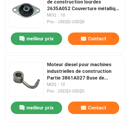
de construction lourdes
2635A052 Couverture métallique
pièces de rechange de weichai
de montage de radiateur pour
MOQ：10
Perkins
Prix：USD$5-USD$8
Pièces de rechange de Sany
meilleur prix
Contact
Pièces détachées Perkins
Moteur diesel pour machines
pièces de rechange de Hyundai
industrielles de construction
Partie 3861A027 Buse de
refroidissement à piston pour
MOQ：10
Parties de Lovol
Perkins
Prix：USD$3-USD$5
Pièces détachées Shangchai
meilleur prix
Contact
pièces détachées Isuzu