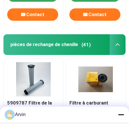
Contact
Contact
pièces de rechange de chenille
(41)
5909787 Filtre de la
Filtre à carburant
chenille séparateur
Caterpillar à haute
d'eau de carburant
performance, 1R1804
Arvin
pièces détachées
Pièces détachées de
d'ingénierie
moteur d' origine