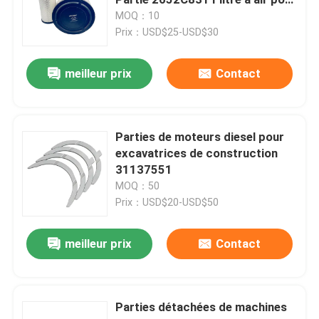
Perkins
MOQ：10
Prix：USD$25-USD$30
Pièces détachées
meilleur prix
Contact
Pièces détachées Komatsu
pièces de rechange de chenille
Parties de moteurs diesel pour
excavatrices de construction
31137551
Pièces détachées HITACHI
MOQ：50
Prix：USD$20-USD$50
Filtres pour équipements de construction
meilleur prix
Contact
Pièces de rechange de XCMG
Parties détachées de machines
Pièces détachées Sinotruk