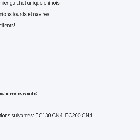
mier guichet unique chinois
mions lourds et navires.
clients!
achines suivants:
rmations suivantes: EC130 CN4, EC200 CN4,