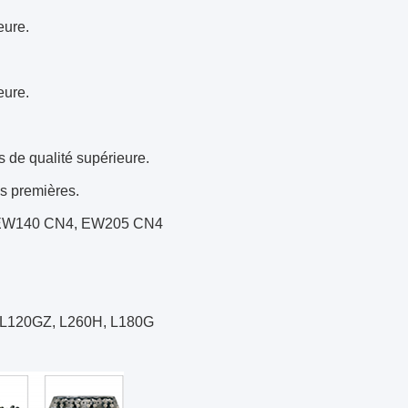
eure.
eure.
s de qualité supérieure.
es premières.
4, EW140 CN4, EW205 CN4
, L120GZ, L260H, L180G