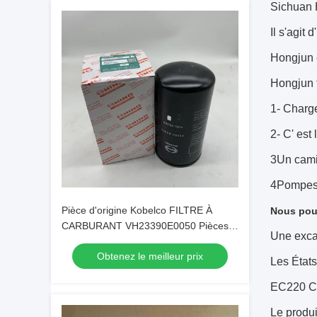
Sichuan 
Il s'agit
Hongjun e
Hongjun 
1- Charge
2- C' est
3Un cami
4Pompes
Pièce d'origine Kobelco FILTRE À
Nous pouv
CARBURANT VH23390E0050 Pièces
Une exca
d'origine
Obtenez le meilleur prix
Les État
EC220 C
Le produi