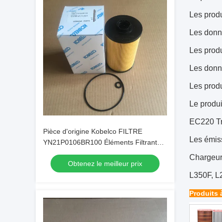
Les produ
Les donné
Les produ
Les donné
Les produ
Le produi
EC220 Tr
Pièce d'origine Kobelco FILTRE
Les émiss
YN21P0106BR100 Éléments Filtrants
Originaux
Chargeur
Obtenez le meilleur prix
L350F, L
Produits 