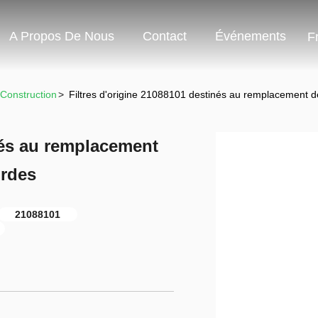
A Propos De Nous
Contact
Événements
F
 Construction
>
Filtres d'origine 21088101 destinés au remplacement d
nés au remplacement
urdes
21088101