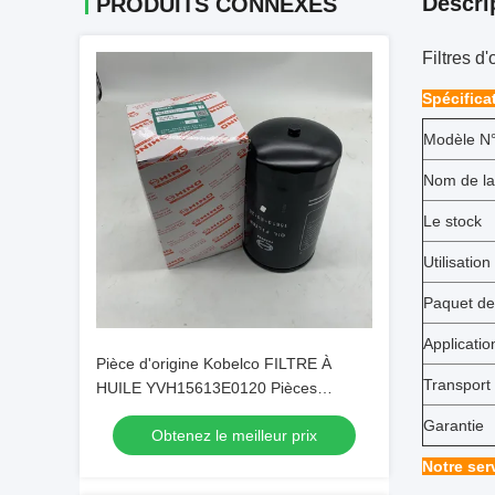
Descri
PRODUITS CONNEXES
Filtres 
Spécifica
Modèle N°
Nom de la
Le stock
Utilisation
Paquet de
Applicatio
Pièce d'origine Kobelco FILTRE À
Transport
HUILE YVH15613E0120 Pièces
d'origine
Garantie
Obtenez le meilleur prix
Notre ser