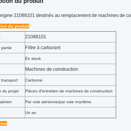
ption du produit
d'origine 21088101 destinés au remplacement de machines de co
tion du produit
21088101
.
Filtre à carburant
 partie
En stock
Machines de construction
 transport
Cartonné
n du projet
Pièces d'entretien de machines de construction
 aérien
Par voie aérienne/par voie maritime
Un an
vice