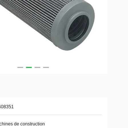
408351
hines de construction