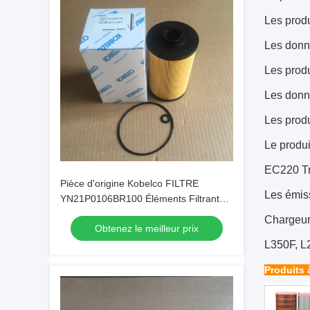
Les produ
Les donné
Les produ
Les donné
Les produ
Le produi
EC220 Tr
Pièce d'origine Kobelco FILTRE
Les émiss
YN21P0106BR100 Éléments Filtrants
Originaux
Chargeur
Obtenez le meilleur prix
L350F, L
Produits 