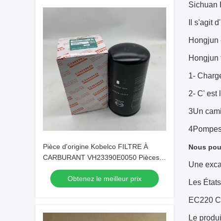
Sichuan 
Il s'agit
Hongjun e
Hongjun 
1- Charge
2- C' est
3Un cami
4Pompes
Pièce d'origine Kobelco FILTRE À
Nous pouv
CARBURANT VH23390E0050 Pièces
Une exca
d'origine
Obtenez le meilleur prix
Les État
EC220 C
Le produi