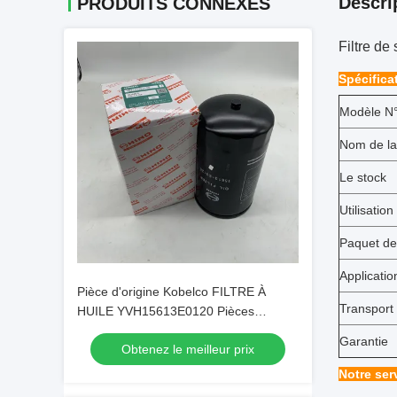
Descri
PRODUITS CONNEXES
Filtre de
Spécifica
Modèle N°
Nom de la
Le stock
Utilisation
Paquet de
Applicatio
Pièce d'origine Kobelco FILTRE À
Transport
HUILE YVH15613E0120 Pièces
d'origine
Garantie
Obtenez le meilleur prix
Notre ser