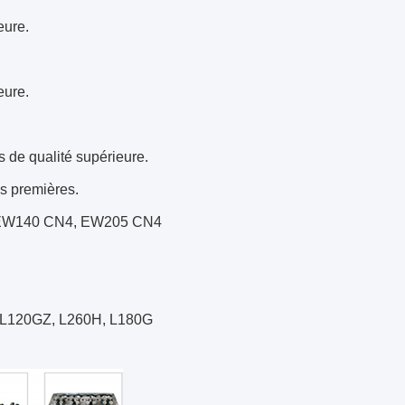
eure.
eure.
s de qualité supérieure.
es premières.
4, EW140 CN4, EW205 CN4
, L120GZ, L260H, L180G