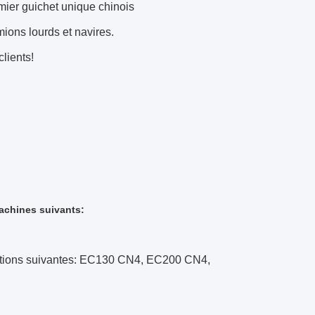
mier guichet unique chinois
mions lourds et navires.
clients!
achines suivants:
rmations suivantes: EC130 CN4, EC200 CN4,