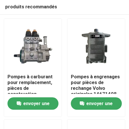
produits recommandés
Pompes à carburant
Pompes à engrenages
pour remplacement,
pour pièces de
pièces de
rechange Volvo
Aperçu
construction
originales 14671408
originales 20R-0819
Application pour
envoyer une
envoyer une
l'entretien des pièces
Produits
EC750DL
demande
demande
A propos de nous