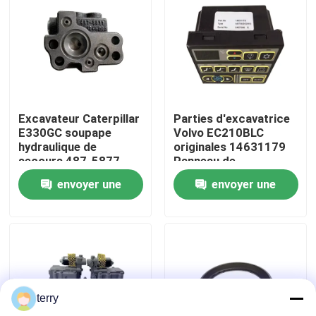
Visite d'usine
Contrôle de la qualité
Excavateur Caterpillar
Parties d'excavatrice
Contact
E330GC soupape
Volvo EC210BLC
hydraulique de
originales 14631179
secours 487-5877
Panneau de
nouvelles
pour l'Amérique
commande de
envoyer une
envoyer une
climatisation à
remplacer
demande
demande
Demande de soumission
Pièces de rechange de Liugong
terry
Pièces de rechange Cummins