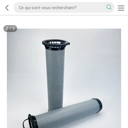
2
/
3