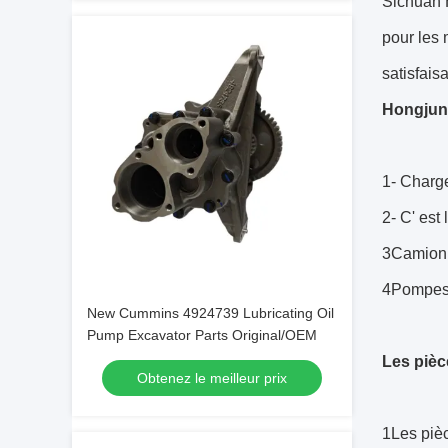
Sichuan 
pour les 
satisfais
Hongjun 
1- Charge
2- C' est
3Camion 
4Pompes
New Cummins 4924739 Lubricating Oil
Pump Excavator Parts Original/OEM
Les piè
Obtenez le meilleur prix
1Les piè