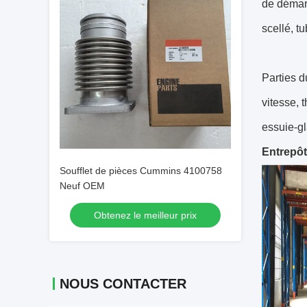
de démarr
scellé, tu
Parties 
vitesse, 
essuie-gl
Entrepô
Soufflet de pièces Cummins 4100758
Neuf OEM
Obtenez le meilleur prix
NOUS CONTACTER