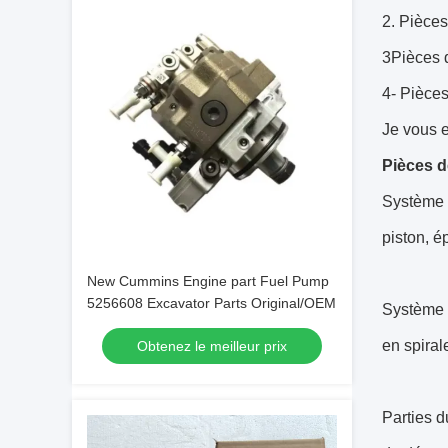
2. Pièce
3Pièces 
4- Pièces
Je vous e
Pièces 
Système d
piston, é
New Cummins Engine part Fuel Pump
5256608 Excavator Parts Original/OEM
Système d
en spiral
Obtenez le meilleur prix
Parties 