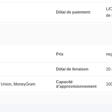
L/C
Délai de paiement:
de 
Prix
neg
Délai de livraison
10 
Capacité
rn Union, MoneyGram
10
d'approvisionnement