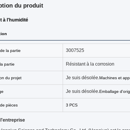
ption du produit
t à l'humidité
tion
3007525
e la partie
Résistant à la corrosion
a partie
Je suis désolée.
ion du projet
Machines et appa
Je suis désolée.
ge
Emballage d'orig
de pièces
3 PCS
 l'entreprise