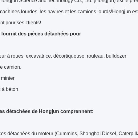
Hongjun Science and Technology Co., Ltd. (Hongjun) est le pre
machines lourdes, les navires et les camions lourds!Hongjun est
ant pour ses clients!
fournit des pièces détachées pour
ur à roues, excavatrice, décortiqueuse, rouleau, bulldozer
 le camion.
minier
 à béton
ces détachées de Hongjun comprennent:
ces détachées du moteur (Cummins, Shanghai Diesel, Caterpill