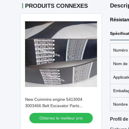
Descri
PRODUITS CONNEXES
Résistan
Spécifica
Numéro d
Nom de l
Applicat
Emballa
New Cummins engine 5413004
Nombre 
3003466 Belt Excavator Parts
Original/OEM
Obtenez le meilleur prix
Profil de