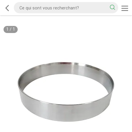
1
/
1