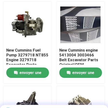
Visite d'usine
Contrôle de la qualité
Contact
New Cummins Fuel
New Cummins engine
Pump 3279718 NT855
5413004 3003466
nouvelles
Engine 3279718
Belt Excavator Parts
Excavator Parts
Original/OEM
Original/OEM
envoyer une
envoyer une
Demande de soumission
demande
demande
Pièces de rechange de Liugong
Pièces de rechange Cummins