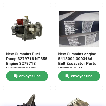
demande
demande
Visite d'usine
Contrôle de la qualité
Contact
New Cummins Fuel
New Cummins engine
nouvelles
Pump 3279718 NT855
5413004 3003466
Engine 3279718
Belt Excavator Parts
Excavator Parts
Original/OEM
Original/OEM
Demande de soumission
envoyer une
envoyer une
demande
demande
Pièces de rechange de Liugong
Pièces de rechange Cummins