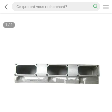
1
/
1