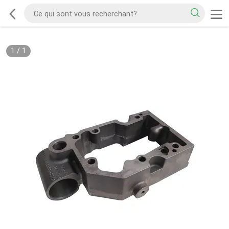
1
/
1