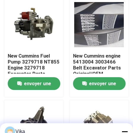
Visite d'usine
Contrôle de la qualité
Contact
New Cummins Fuel
New Cummins engine
Pump 3279718 NT855
5413004 3003466
Engine 3279718
Belt Excavator Parts
nouvelles
Excavator Parts
Original/OEM
Original/OEM
envoyer une
envoyer une
Demande de soumission
demande
demande
Pièces de rechange de Liugong
Pièces de rechange Cummins
Vika