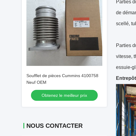
Parties 
de démarr
scellé, tu
Parties 
vitesse, 
essuie-gl
Soufflet de pièces Cummins 4100758
Entrepô
Neuf OEM
Obtenez le meilleur prix
NOUS CONTACTER