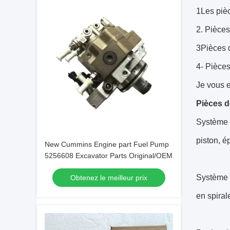
1Les piè
2. Pièce
3Pièces 
4- Pièces
Je vous e
Pièces 
Système d
piston, é
New Cummins Engine part Fuel Pump
5256608 Excavator Parts Original/OEM
Système d
Obtenez le meilleur prix
en spiral