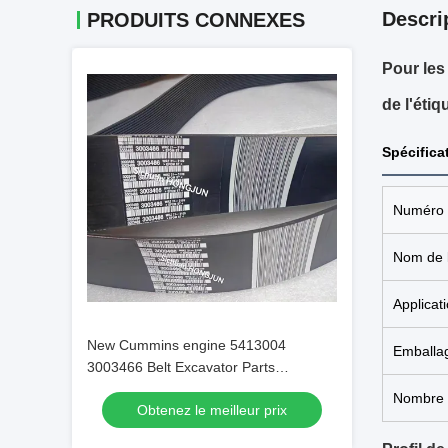
Descri
PRODUITS CONNEXES
Pour les 
de l'étiq
Spécifica
Numéro d
Nom de l
Applicat
New Cummins engine 5413004
Emballa
3003466 Belt Excavator Parts
Original/OEM
Nombre 
Obtenez le meilleur prix