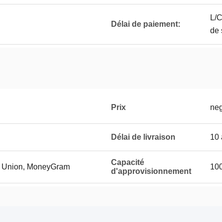
L/C
Délai de paiement:
de 
Prix
neg
Délai de livraison
10 
Capacité
rn Union, MoneyGram
10
d'approvisionnement