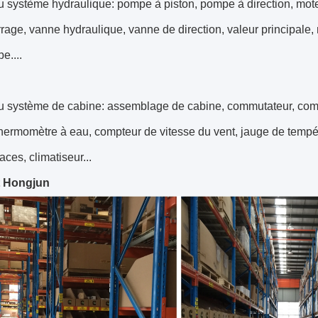
du système hydraulique: pompe à piston, pompe à direction, mo
age, vanne hydraulique, vanne de direction, valeur principale,
be....
du système de cabine: assemblage de cabine, commutateur, com
thermomètre à eau, compteur de vitesse du vent, jauge de tempéra
aces, climatiseur...
t Hongjun