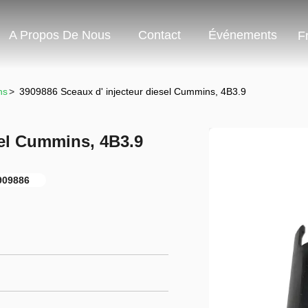
A Propos De Nous
Contact
Événements
F
ns
>
3909886 Sceaux d' injecteur diesel Cummins, 4B3.9
sel Cummins, 4B3.9
909886