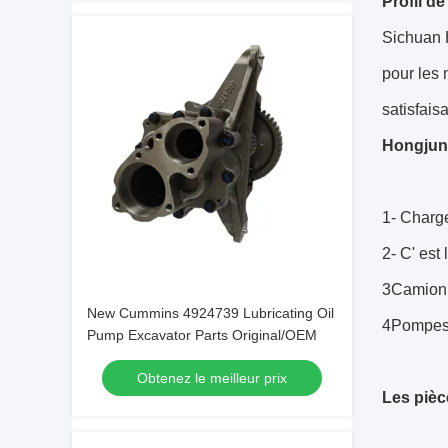
Profil de
Sichuan 
pour les 
satisfais
Hongjun 
1- Charge
2- C' est
3Camion 
New Cummins 4924739 Lubricating Oil
4Pompes
Pump Excavator Parts Original/OEM
Obtenez le meilleur prix
Les piè