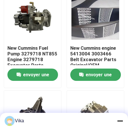
Visite d'usine
Contrôle de la qualité
New Cummins Fuel
New Cummins engine
Contact
Pump 3279718 NT855
5413004 3003466
Engine 3279718
Belt Excavator Parts
Excavator Parts
Original/OEM
nouvelles
Original/OEM
envoyer une
envoyer une
demande
demande
Demande de soumission
Pièces de rechange de Liugong
Vika
Pièces de rechange Cummins