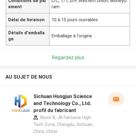
Conditions de pai
L/C, T/T, D/P, Western Union, MoneyG
ement
ram
Délai de livraison
10 à 15 jours ouvrables
Détails d'emballa
Emballage à l'origine
ge
Regardez plus
AU SUJET DE NOUS
Sichuan Hongjun Science
and Technology Co., Ltd.
profil du fabricant
Block B, JR Fantasia High-
Tech Zone, Chengdu, Sichuan,
China ,Chine