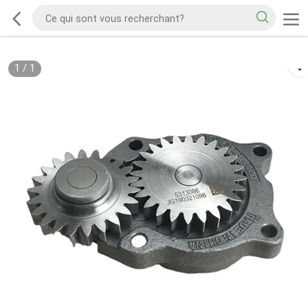
1
/
1