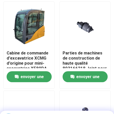
413480387
Visite d'usine
Contrôle de la qualité
Contact
Cabine de commande
Parties de machines
d'excavatrice XCMG
de construction de
nouvelles
d'origine pour mini-
haute qualité
excavatrice XE80DA -
803166218 Joint pour
Entretien
XCMG
envoyer une
envoyer une
Demande de soumission
demande
demande
Pièces de rechange de Liugong
Pièces de rechange Cummins