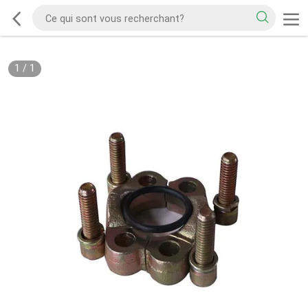
1
/
1