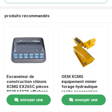
produits recommandés
Excavateur de
OEM XCMG
Aperçu
construction chinois
équipement minier
XCMG EX265C pièces
forage hydraulique
803544029 affichage
roche accessoires
Produits
de moniteur pour le
pièces d'outil de
envoyer une
envoyer une
remplacement
forage curseur
413480383
demande
demande
A propos de nous
413480377