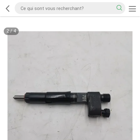
2
/
4