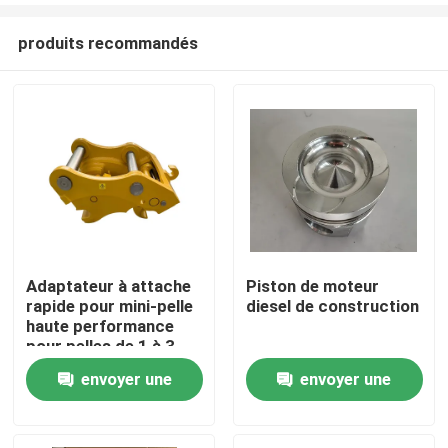
produits recommandés
Adaptateur à attache
Piston de moteur
rapide pour mini-pelle
diesel de construction
Aperçu
haute performance
pour pelles de 1 à 3
tonnes
envoyer une
envoyer une
Produits
demande
demande
A propos de nous