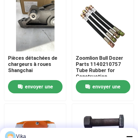
Visite d'usine
Contrôle de la qualité
Contact
Pièces détachées de
Zoomlion Bull Dozer
chargeurs à roues
Parts 1140210757
Shangchai
Tube Rubber for
nouvelles
Construction
Machinery Maintaining
envoyer une
envoyer une
Demande de soumission
demande
demande
Pièces de rechange de Liugong
Pièces de rechange Cummins
Vika