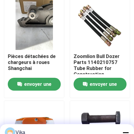
Visite d'usine
Contrôle de la qualité
Contact
Pièces détachées de
Zoomlion Bull Dozer
chargeurs à roues
Parts 1140210757
Shangchai
Tube Rubber for
nouvelles
Construction
Machinery Maintaining
envoyer une
envoyer une
Demande de soumission
demande
demande
Pièces de rechange de Liugong
Pièces de rechange Cummins
Vika