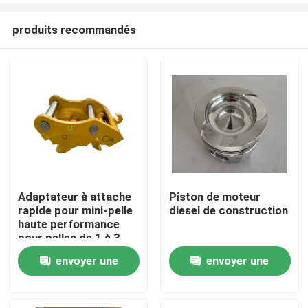
produits recommandés
Adaptateur à attache
Piston de moteur
rapide pour mini-pelle
diesel de construction
Aperçu
haute performance
pour pelles de 1 à 3
tonnes
envoyer une
envoyer une
Produits
demande
demande
A propos de nous