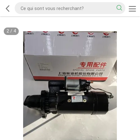
2
/
4