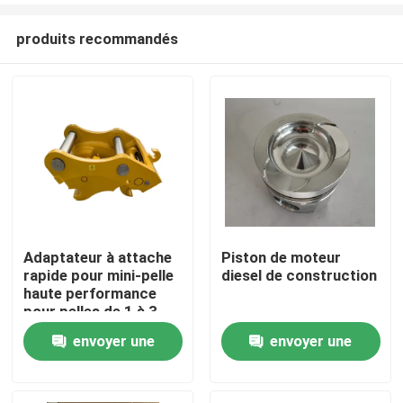
produits recommandés
Adaptateur à attache
Piston de moteur
rapide pour mini-pelle
diesel de construction
Aperçu
haute performance
pour pelles de 1 à 3
tonnes
envoyer une
envoyer une
Produits
demande
demande
A propos de nous