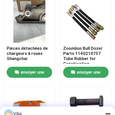
Visite d'usine
Contrôle de la qualité
Contact
Pièces détachées de
Zoomlion Bull Dozer
chargeurs à roues
Parts 1140210757
Shangchai
Tube Rubber for
nouvelles
Construction
Machinery Maintaining
envoyer une
envoyer une
Demande de soumission
demande
demande
Pièces de rechange de Liugong
Pièces de rechange Cummins
Vika