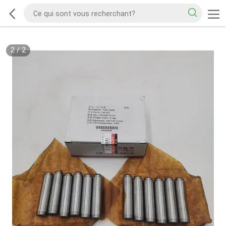
2
/
2