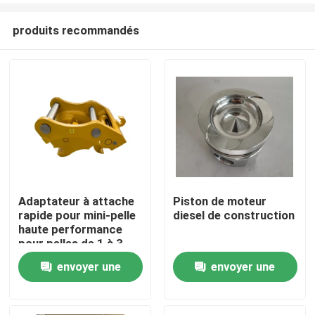
produits recommandés
Adaptateur à attache
Piston de moteur
rapide pour mini-pelle
diesel de construction
Aperçu
haute performance
pour pelles de 1 à 3
tonnes
envoyer une
envoyer une
Produits
demande
demande
A propos de nous