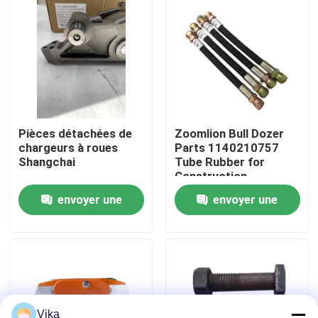
Visite d'usine
Contrôle de la qualité
Contact
Pièces détachées de
Zoomlion Bull Dozer
chargeurs à roues
Parts 1140210757
Shangchai
Tube Rubber for
nouvelles
Construction
Machinery Maintaining
envoyer une
envoyer une
Demande de soumission
demande
demande
Pièces de rechange de Liugong
Pièces de rechange Cummins
Vika