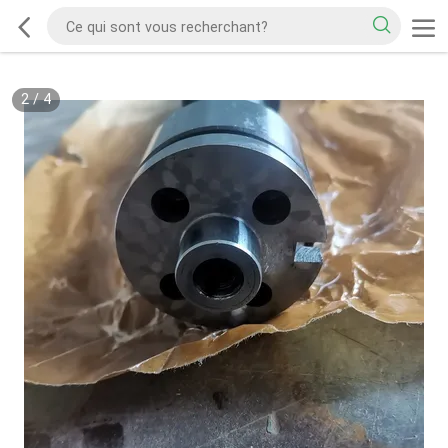
2
/
4