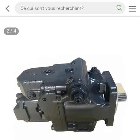
2
/
4