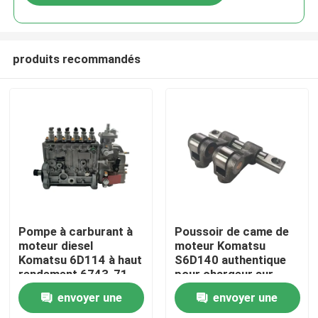
produits recommandés
Aperçu
Pompe à carburant à
Poussoir de came de
moteur diesel
moteur Komatsu
Komatsu 6D114 à haut
S6D140 authentique
Produits
rendement 6743-71-
pour chargeur sur
1131 pour excavatrice
pneus WA500-3
envoyer une
envoyer une
PC300
A propos de nous