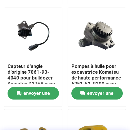
demande
demande
Visite d'usine
Contrôle de la qualité
Contact
Capteur d'angle
Pompes à huile pour
nouvelles
d'origine 7861-93-
excavatrice Komatsu
4040 pour bulldozer
de haute performance
Komatsu D275A avec
6251-51-9100 avec
garantie de 1 an
garantie d'un an pour
Demande de soumission
envoyer une
envoyer une
PC450 PC400
demande
demande
Pièces de rechange de Liugong
Pièces de rechange Cummins