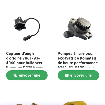
demande
demande
Visite d'usine
Contrôle de la qualité
Contact
Capteur d'angle
Pompes à huile pour
nouvelles
d'origine 7861-93-
excavatrice Komatsu
4040 pour bulldozer
de haute performance
Komatsu D275A avec
6251-51-9100 avec
garantie de 1 an
garantie d'un an pour
Demande de soumission
envoyer une
envoyer une
PC450 PC400
demande
demande
Pièces de rechange de Liugong
Pièces de rechange Cummins