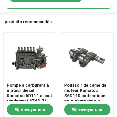
produits recommandés
Aperçu
Pompe à carburant à
Poussoir de came de
moteur diesel
moteur Komatsu
Komatsu 6D114 à haut
S6D140 authentique
Produits
rendement 6743-71-
pour chargeur sur
1131 pour excavatrice
pneus WA500-3
envoyer une
envoyer une
PC300
A propos de nous