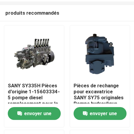
produits recommandés
SANY SY335H Pièces
Pièces de rechange
d'origine 1-15603334-
pour excavatrice
Aperçu
5 pompe diesel
SANY SY75 originales
remplacement pour la
Pompe hydraulique
maintenance de
K3VL80
envoyer une
envoyer une
Produits
pièces d'excavatrice
demande
demande
A propos de nous