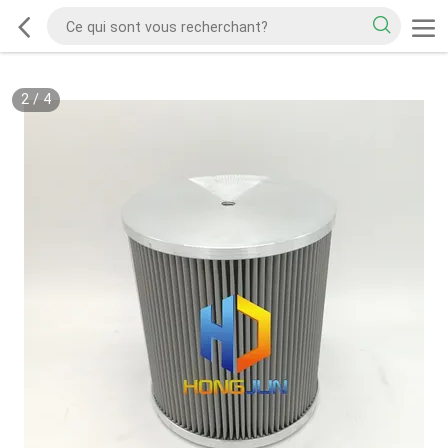
2
/
4