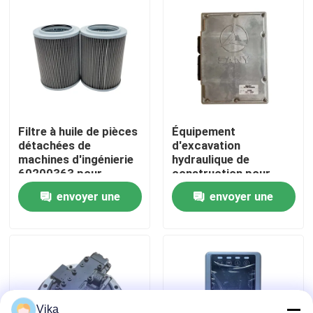
Visite d'usine
Contrôle de la qualité
Contact
Filtre à huile de pièces
Équipement
détachées de
d'excavation
machines d'ingénierie
hydraulique de
nouvelles
60200363 pour
construction pour
excavatrice Sany
l'ECU SANY SY230
envoyer une
envoyer une
Demande de soumission
demande
demande
Pièces de rechange de Liugong
Pièces de rechange Cummins
Vika