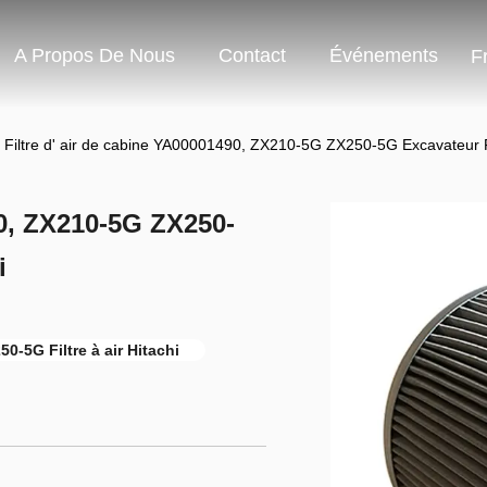
A Propos De Nous
Contact
Événements
F
Filtre d' air de cabine YA00001490, ZX210-5G ZX250-5G Excavateur Fil
90, ZX210-5G ZX250-
i
50-5G Filtre à air Hitachi