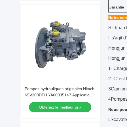
Garantie
Notre ser
Sichuan 
Il s'agit
Hongjun e
Hongjun 
1- Charge
2- C' est
Pompes hydrauliques originales Hitachi
3Camion 
K5V200DPH YA00035147 Application
4Pompes
pour une excavatrice ZX450 470
Obtenez le meilleur prix
Nous pouv
Excavate