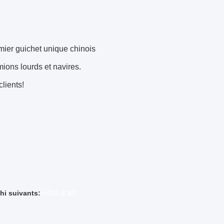
mier guichet unique chinois
mions lourds et navires.
clients!
Filtre à air
hi suivants: