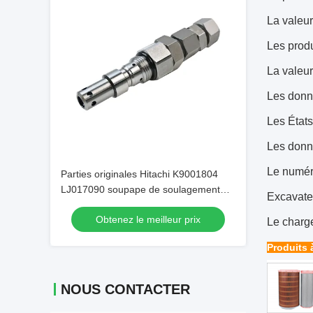
La valeur
Les produ
La valeur
Les donné
Les États
Les donné
Le numéro
Parties originales Hitachi K9001804
LJ017090 soupape de soulagement
Excavat
principale pour excavatrice EX200-5
Obtenez le meilleur prix
Le charg
Produits 
NOUS CONTACTER