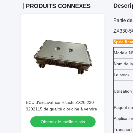
Descri
PRODUITS CONNEXES
Partie d
ZX330-5
Spécifica
Modèle N°
Nom de la
Le stock
Utilisation
ECU d'excavatrice Hitachi ZX20 230
Paquet de
9292115 de qualité d'origine à vendre
Applicatio
Obtenez le meilleur prix
Transport