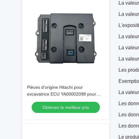
La valeur
La valeur
L'exposit
La valeur
La valeur
La valeur
Les produ
Exemption
Pièces d'origine Hitachi pour
La valeur
excavatrice ECU YA00002098 pour
engins ZAX130
Les donné
Obtenez le meilleur prix
Les donné
Les donné
Le produi