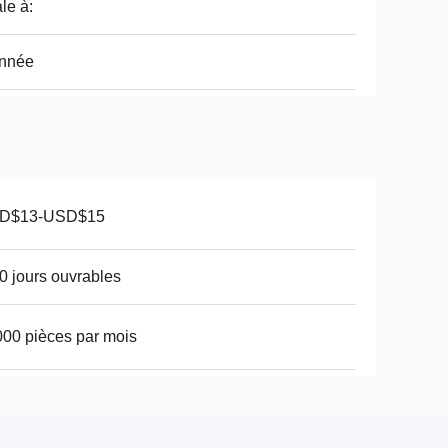
le à:
année
D$13-USD$15
0 jours ouvrables
00 pièces par mois