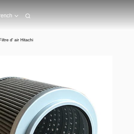
rench
tre d' air Hitachi