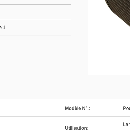
e 1
Modèle N°.:
Pou
La 
Utilisation: