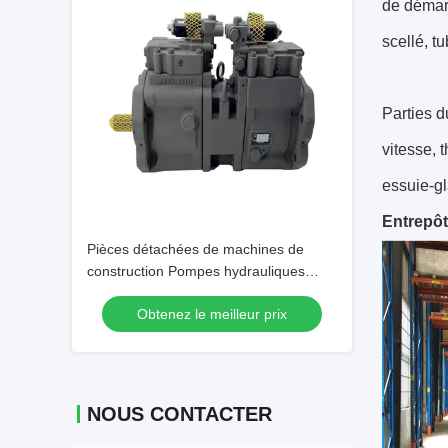
de démarr
scellé, tu
Parties 
vitesse, 
essuie-gl
Entrepô
Pièces détachées de machines de
construction Pompes hydrauliques
14676708 pour excavatrice Volvo
Obtenez le meilleur prix
EX950D
NOUS CONTACTER