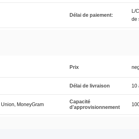
L/C
Délai de paiement:
de 
Prix
neg
Délai de livraison
10 
Capacité
rn Union, MoneyGram
10
d'approvisionnement