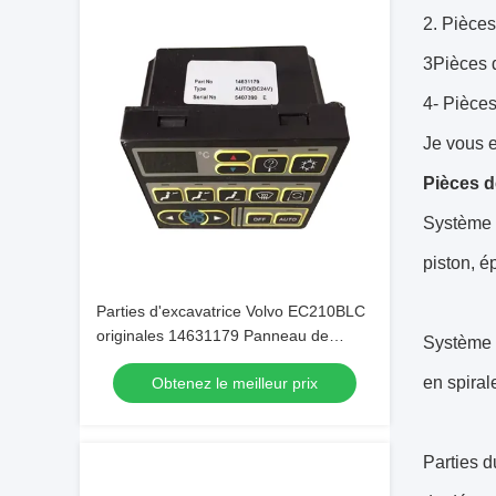
2. Pièce
3Pièces 
4- Pièces
Je vous e
Pièces 
Système d
piston, é
Parties d'excavatrice Volvo EC210BLC
originales 14631179 Panneau de
Système d
commande de climatisation à
en spiral
Obtenez le meilleur prix
remplacer
Parties 