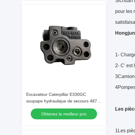
Sichuan 
pour les 
satisfais
Hongjun 
1- Charge
2- C' est
3Camion 
4Pompes
Excavateur Caterpillar E330GC
soupape hydraulique de secours 487-
5877 pour l'Amérique
Les piè
Obtenez le meilleur prix
1Les piè