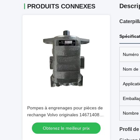
Descri
PRODUITS CONNEXES
Caterpil
Spécifica
Numéro d
Nom de l
Applicat
Emballa
Pompes à engrenages pour pièces de
Nombre 
rechange Volvo originales 14671408
Application pour l'entretien des pièces
Obtenez le meilleur prix
EC750DL
Profil de