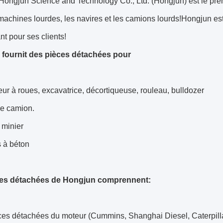
Hongjun Science and Technology Co., Ltd. (Hongjun) est le pre
machines lourdes, les navires et les camions lourds!Hongjun est
ant pour ses clients!
fournit des pièces détachées pour
ur à roues, excavatrice, décortiqueuse, rouleau, bulldozer
 le camion.
minier
 à béton
ces détachées de Hongjun comprennent:
ces détachées du moteur (Cummins, Shanghai Diesel, Caterpill