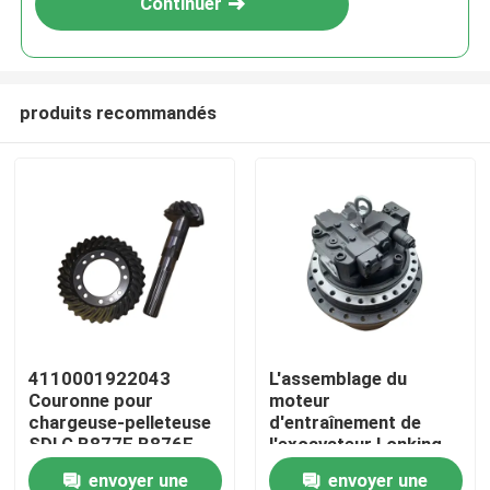
Continuer
produits recommandés
Aperçu
4110001922043
L'assemblage du
Couronne pour
moteur
Produits
chargeuse-pelleteuse
d'entraînement de
SDLG B877F B876F
l'excavateur Lonking
Pièces de rechange
LG6360 original avec
envoyer une
envoyer une
A propos de nous
une garantie d'un an