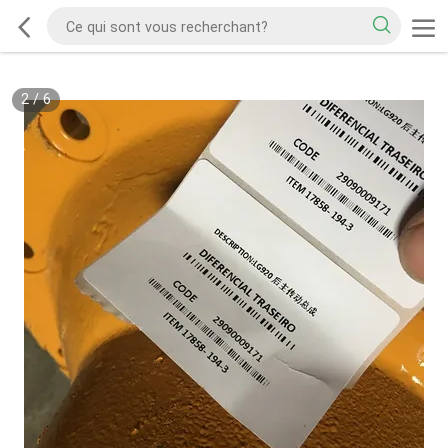
2
/
6