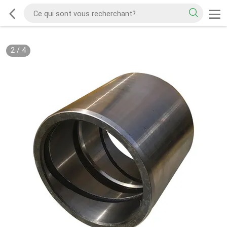
2
/
4