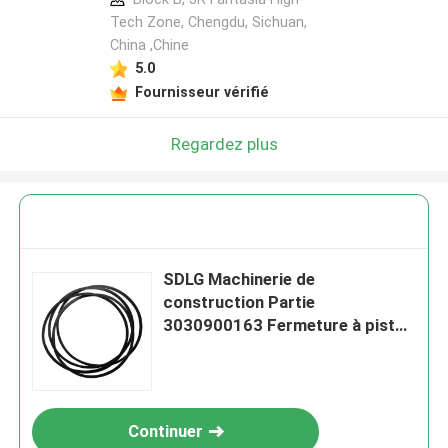
Tech Zone, Chengdu, Sichuan,
China ,Chine
5.0
Fournisseur vérifié
Regardez plus
SDLG Machinerie de
construction Partie
3030900163 Fermeture à piston
à engrenages pour chargeuse à
roues LG953
Continuer