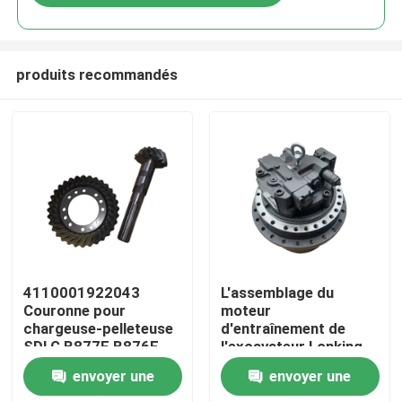
produits recommandés
Aperçu
4110001922043
L'assemblage du
Couronne pour
moteur
chargeuse-pelleteuse
d'entraînement de
Produits
SDLG B877F B876F
l'excavateur Lonking
Pièces de rechange
LG6360 original avec
envoyer une
envoyer une
une garantie d'un an
A propos de nous