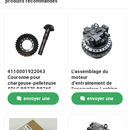
produits recommandés
4110001922043
L'assemblage du
Couronne pour
moteur
chargeuse-pelleteuse
d'entraînement de
SDLG B877F B876F
l'excavateur Lonking
Aperçu
Pièces de rechange
LG6360 original avec
envoyer une
envoyer une
une garantie d'un an
Produits
demande
demande
A propos de nous