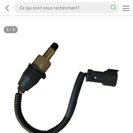
2
/
6