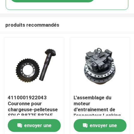
produits recommandés
Aperçu
4110001922043
L'assemblage du
Couronne pour
moteur
chargeuse-pelleteuse
d'entraînement de
Produits
SDLG B877F B876F
l'excavateur Lonking
Pièces de rechange
LG6360 original avec
envoyer une
envoyer une
une garantie d'un an
A propos de nous