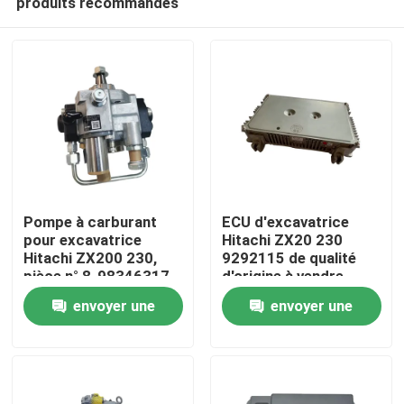
produits recommandés
Pompe à carburant
ECU d'excavatrice
pour excavatrice
Hitachi ZX20 230
Hitachi ZX200 230,
9292115 de qualité
pièce n° 8-98346317-
d'origine à vendre
Aperçu
0, pour entretien
envoyer une
envoyer une
Produits
demande
demande
A propos de nous