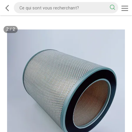
2
/
2