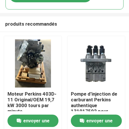
produits recommandés
Aperçu
Moteur Perkins 403D-
Pompe d'injection de
11 Original/OEM 19,7
carburant Perkins
kW 3000 tours par
authentique
Produits
minute
131017592 pour
moteur diesel 403D
envoyer une
envoyer une
A propos de nous