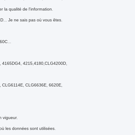
er la qualité de l'information.
 Je ne sais pas où vous êtes.
60C...
, 4165DG4, 4215,4180,CLG4200D,
E, CLG6114E, CLG6636E, 6620E,
n vigueur.
où les données sont utilisées.