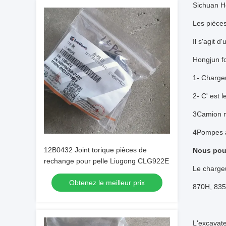
Sichuan Ho
Les pièces
Il s'agit d
Hongjun f
1- Chargeu
2- C' est 
3Camion m
4Pompes 
12B0432 Joint torique pièces de
Nous pouv
rechange pour pelle Liugong CLG922E
Le charge
Obtenez le meilleur prix
870H, 835
L'excava