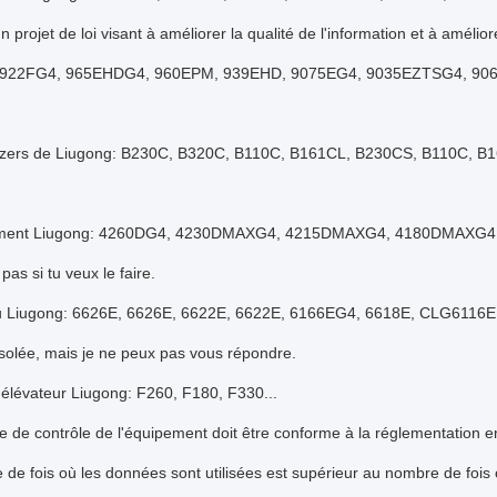
'un projet de loi visant à améliorer la qualité de l'information et à amélior
922FG4, 965EHDG4, 960EPM, 939EHD, 9075EG4, 9035EZTSG4, 906D...
ozers de Liugong: B230C, B320C, B110C, B161CL, B230CS, B110C, B1
ement Liugong: 4260DG4, 4230DMAXG4, 4215DMAXG4, 4180DMAXG4
pas si tu veux le faire.
u Liugong: 6626E, 6626E, 6622E, 6622E, 6166EG4, 6618E, CLG6116
solée, mais je ne peux pas vous répondre.
 élévateur Liugong: F260, F180, F330...
 de contrôle de l'équipement doit être conforme à la réglementation e
de fois où les données sont utilisées est supérieur au nombre de fois 