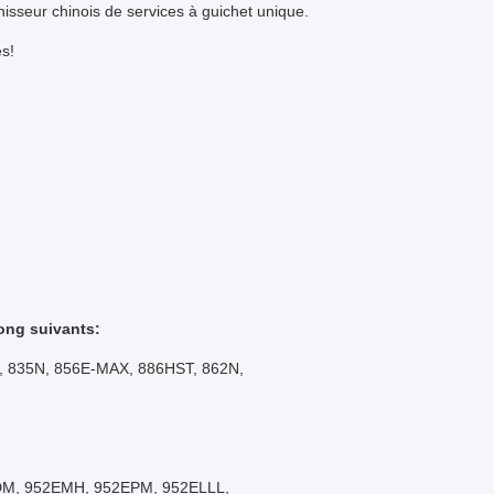
isseur chinois de services à guichet unique.
es!
ong suivants:
H, 835N, 856E-MAX, 886HST, 862N,
DM, 952EMH, 952EPM, 952ELLL,