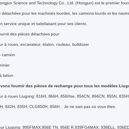
ngjun Science and Technology Co., Ltd. (Hongjun) est le premier fourn
 détachées pour les machines lourdes, les camions lourds et les navir
'un service unique et satisfaisant pour ses clients.
ournit des pièces détachées pour
r à roues, excavateur, étalon, rouleau, bulldozer
le camion.
inier
à béton
ons fournir des pièces de rechange pour tous les modèles Liug
ur à roues Liugong: 816H, 866H, 856Hse, 856CN, 866CN, 855N, 835
H, 842H, 835H, CLG850H, 856H... Je ne sais pas où vous êtes.
teur Liugong: 995FMAX,956E TN, 956E R,939FG4MAX, 938ELL, 936E