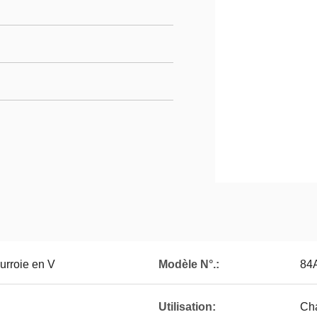
rroie en V
Modèle N°.:
84
Utilisation:
Cha