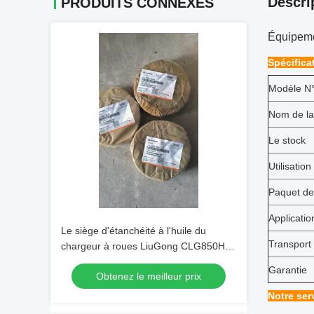
Descri
PRODUITS CONNEXES
Équipemen
Spécifica
Modèle N°
Nom de la
Le stock
Utilisation
Paquet de
Applicatio
Le siège d'étanchéité à l'huile du
Transport
chargeur à roues LiuGong CLG850H
71A0117
Garantie
Obtenez le meilleur prix
Notre ser