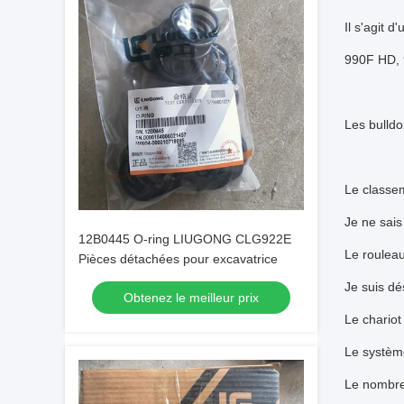
Il s'agit d
990F HD, 
Les bulld
Le class
Je ne sais 
12B0445 O-ring LIUGONG CLG922E
Le roulea
Pièces détachées pour excavatrice
Je suis dé
Obtenez le meilleur prix
Le chariot
Le système
Le nombre 