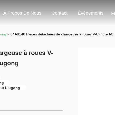
A Propos De Nous
Contact
Événements
F
gong
>
84A0140 Pièces détachées de chargeuse à roues V-Cinture AC
argeuse à roues V-
iugong
ong
pour Liugong