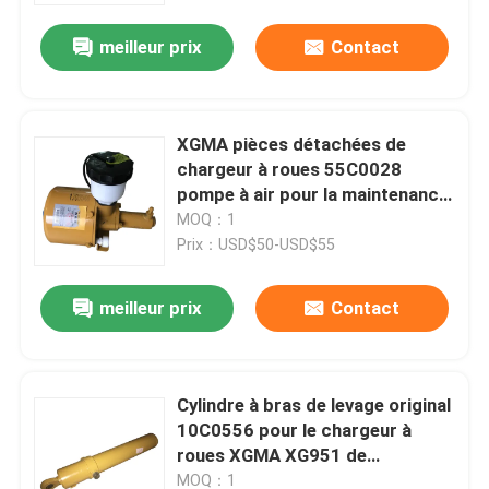
meilleur prix
Contact
XGMA pièces détachées de
chargeur à roues 55C0028
pompe à air pour la maintenance
XG955
MOQ：1
Prix：USD$50-USD$55
meilleur prix
Contact
Aperçu
Cylindre à bras de levage original
Produits
10C0556 pour le chargeur à
roues XGMA XG951 de
remplacement
A propos de nous
MOQ：1