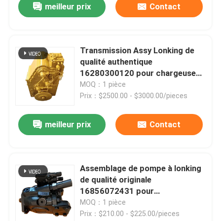
meilleur prix
Contact
Transmission Assy Lonking de
qualité authentique
16280300120 pour chargeuse
sur pneus CDM835
MOQ：1 pièce
Prix：$2500.00 - $3000.00/pieces
meilleur prix
Contact
Assemblage de pompe à lonking
de qualité originale
16856072431 pour
remplacement de chargeur à
MOQ：1 pièce
roues
Prix：$210.00 - $225.00/pieces