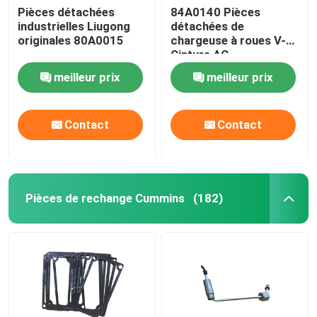
Pièces détachées
84A0140 Pièces
industrielles Liugong
détachées de
Pièces détachées Ingersoll Rand
originales 80A0015
chargeuse à roues V-
Cinture AC
Compresseur pour
Pièces détachées Deutz
meilleur prix
meilleur prix
Liugong
Contact
Contact
Pièces de rechange Cummins
(182)