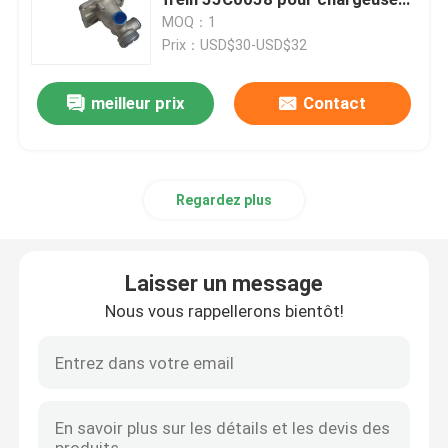
sur pneus XGMA XG931
MOQ：1
Prix：USD$30-USD$32
Pièces détachées
meilleur prix
Contact
Pièces détachées Komatsu
pièces de rechange de chenille
Regardez plus
Pièces détachées HITACHI
Laisser un message
Filtres pour équipements de construction
Nous vous rappellerons bientôt!
Pièces de rechange de XCMG
Pièces détachées Sinotruk