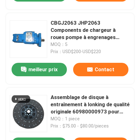
CBGJ2063 JHP2063
Components de chargeur à
roues pompe à engrenages
hydrauliques pour Liugong
MOQ：5
Prix：USD$200-USD$220
meilleur prix
Contact
Assemblage de disque à
entraînement à lonking de qualité
originale 60980000973 pour
chargeur à roues
MOQ：1 piece
Prix：$75.00 - $80.00/pieces