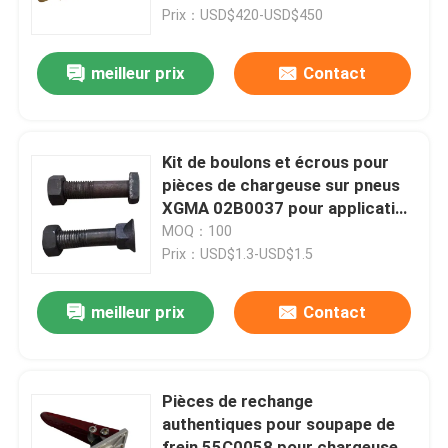
Prix：USD$420-USD$450
Visite d'usine
meilleur prix
Contact
Contrôle de la qualité
Kit de boulons et écrous pour
Contact
pièces de chargeuse sur pneus
XGMA 02B0037 pour application
XG932
MOQ：100
nouvelles
Prix：USD$1.3-USD$1.5
Demande de soumission
meilleur prix
Contact
Pièces de rechange de Liugong
Pièces de rechange
authentiques pour soupape de
Pièces de rechange Cummins
frein 55C0058 pour chargeuse