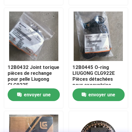
demande
demande
Visite d'usine
Contrôle de la qualité
Contact
12B0432 Joint torique
12B0445 O-ring
nouvelles
pièces de rechange
LIUGONG CLG922E
pour pelle Liugong
Pièces détachées
CLG922E
pour excavatrice
Demande de soumission
envoyer une
envoyer une
demande
demande
Pièces de rechange de Liugong
Pièces de rechange Cummins