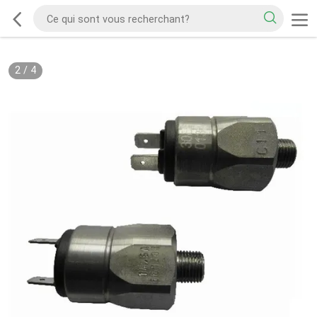
2
/
4