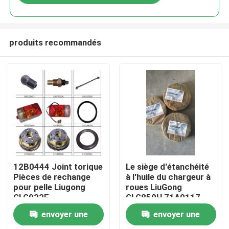
produits recommandés
Aperçu
12B0444 Joint torique
Le siège d'étanchéité
Pièces de rechange
à l'huile du chargeur à
pour pelle Liugong
roues LiuGong
Produits
CLG922E
CLG850H 71A0117
envoyer une
envoyer une
A propos de nous