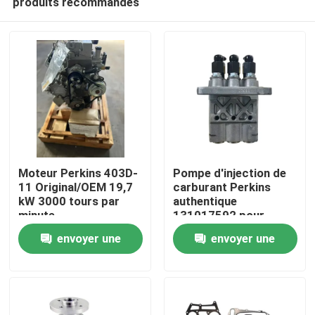
produits recommandés
Moteur Perkins 403D-
Pompe d'injection de
11 Original/OEM 19,7
carburant Perkins
kW 3000 tours par
authentique
minute
131017592 pour
Aperçu
moteur diesel 403D
envoyer une
envoyer une
Produits
demande
demande
A propos de nous