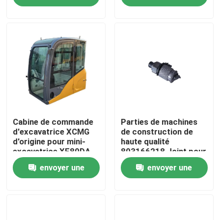
413480383
demande
demande
413480377
Visite d'usine
413480387
Contrôle de la qualité
Contact
nouvelles
Cabine de commande
Parties de machines
d'excavatrice XCMG
de construction de
d'origine pour mini-
haute qualité
excavatrice XE80DA -
803166218 Joint pour
Demande de soumission
Entretien
XCMG
envoyer une
envoyer une
Pièces de rechange de Liugong
demande
demande
Pièces de rechange Cummins