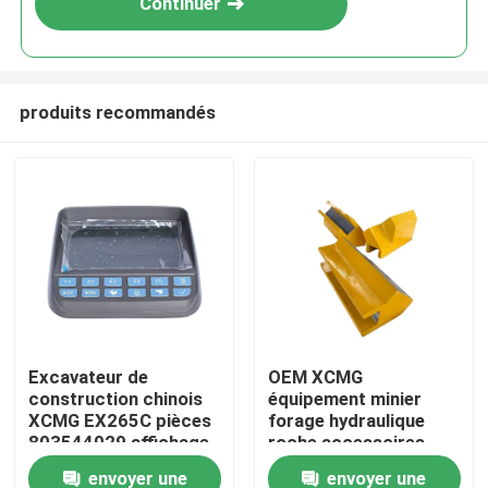
Continuer
produits recommandés
Aperçu
Excavateur de
OEM XCMG
construction chinois
équipement minier
Produits
XCMG EX265C pièces
forage hydraulique
803544029 affichage
roche accessoires
de moniteur pour le
pièces d'outil de
envoyer une
envoyer une
A propos de nous
remplacement
forage curseur