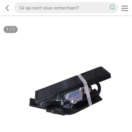
1
/
1