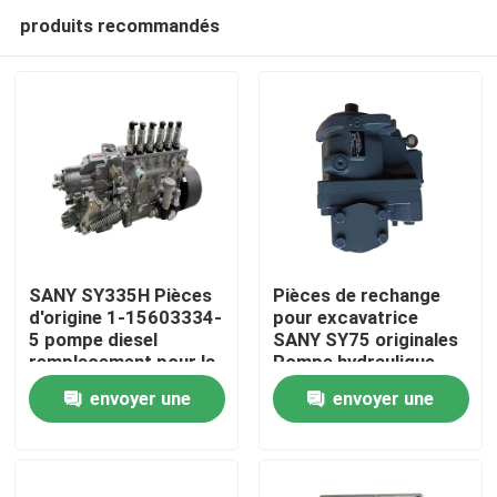
produits recommandés
SANY SY335H Pièces
Pièces de rechange
d'origine 1-15603334-
pour excavatrice
5 pompe diesel
SANY SY75 originales
Aperçu
remplacement pour la
Pompe hydraulique
maintenance de
K3VL80
envoyer une
envoyer une
pièces d'excavatrice
Produits
demande
demande
A propos de nous