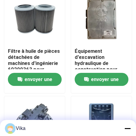
Visite d'usine
Contrôle de la qualité
Filtre à huile de pièces
Équipement
Contact
détachées de
d'excavation
machines d'ingénierie
hydraulique de
60200363 pour
construction pour
nouvelles
excavatrice Sany
l'ECU SANY SY230
envoyer une
envoyer une
demande
demande
Demande de soumission
Pièces de rechange de Liugong
Vika
Pièces de rechange Cummins