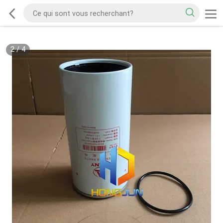
2
/
4