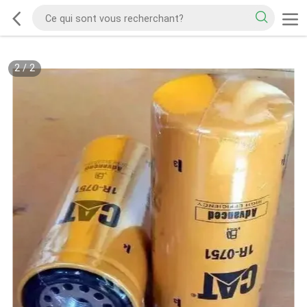
2
/
2