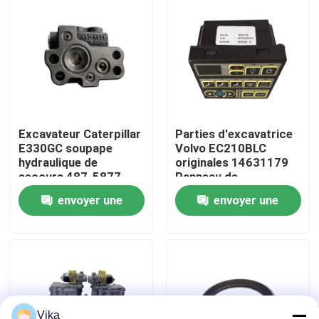
Visite d'usine
Contrôle de la qualité
Contact
Excavateur Caterpillar
Parties d'excavatrice
E330GC soupape
Volvo EC210BLC
hydraulique de
originales 14631179
nouvelles
secours 487-5877
Panneau de
pour l'Amérique
commande de
envoyer une
envoyer une
climatisation à
remplacer
Demande de soumission
demande
demande
Pièces de rechange de Liugong
Pièces de rechange Cummins
Vika