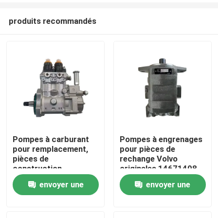
produits recommandés
Pompes à carburant
Pompes à engrenages
pour remplacement,
pour pièces de
Aperçu
pièces de
rechange Volvo
construction
originales 14671408
originales 20R-0819
Application pour
envoyer une
envoyer une
Produits
l'entretien des pièces
EC750DL
demande
demande
A propos de nous