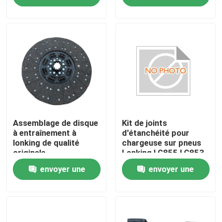
DX500
demande
demande
Visite d'usine
Contrôle de la qualité
Contact
nouvelles
Assemblage de disque
Kit de joints
à entraînement à
d'étanchéité pour
lonking de qualité
chargeuse sur pneus
originale
Lonking LG855 LG853
Demande de soumission
60980000973 pour
36402100195
envoyer une
envoyer une
chargeur à roues
Pièces de rechange de Liugong
demande
demande
Pièces de rechange Cummins