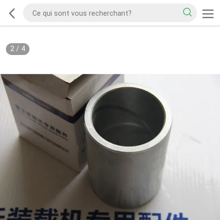
2
/
4