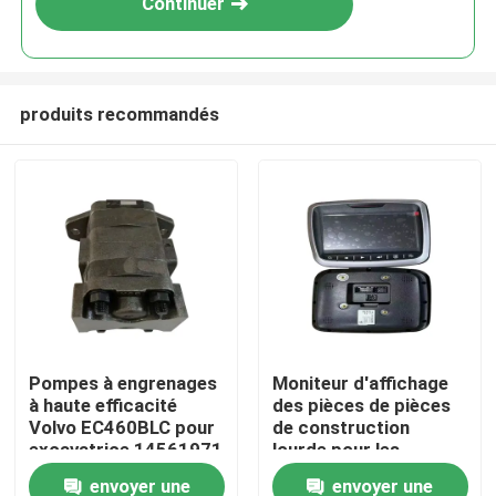
Continuer
produits recommandés
Aperçu
Pompes à engrenages
Moniteur d'affichage
à haute efficacité
des pièces de pièces
Produits
Volvo EC460BLC pour
de construction
excavatrice 14561971
lourde pour les
excavateurs 300426-
envoyer une
envoyer une
A propos de nous
00175 pour Doosan