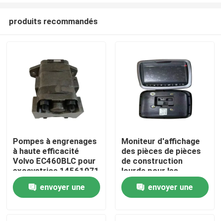
produits recommandés
Pompes à engrenages
Moniteur d'affichage
à haute efficacité
des pièces de pièces
Aperçu
Volvo EC460BLC pour
de construction
excavatrice 14561971
lourde pour les
excavateurs 300426-
envoyer une
envoyer une
Produits
00175 pour Doosan
DX500
demande
demande
A propos de nous