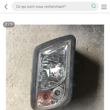
2
/
5