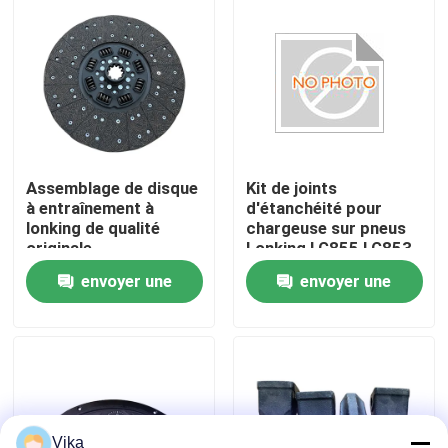
Visite d'usine
Contrôle de la qualité
Contact
Assemblage de disque
Kit de joints
à entraînement à
d'étanchéité pour
lonking de qualité
chargeuse sur pneus
nouvelles
originale
Lonking LG855 LG853
60980000973 pour
36402100195
envoyer une
envoyer une
chargeur à roues
Demande de soumission
demande
demande
Pièces de rechange de Liugong
Pièces de rechange Cummins
Vika