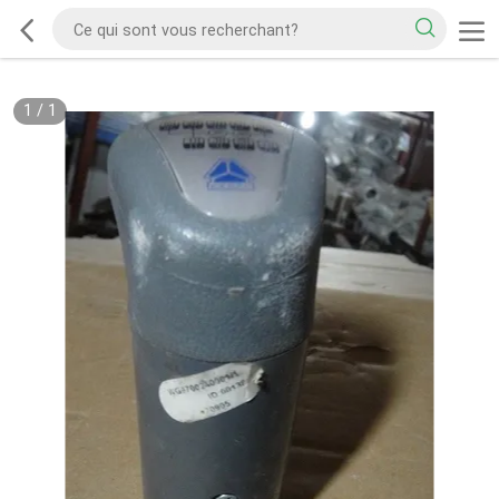
1
/
1