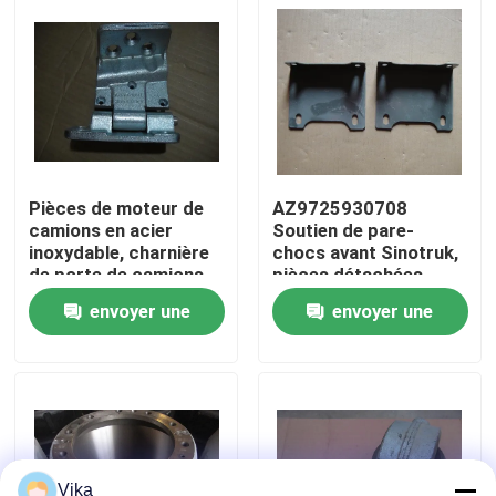
Visite d'usine
Contrôle de la qualité
Contact
Pièces de moteur de
AZ9725930708
camions en acier
Soutien de pare-
inoxydable, charnière
chocs avant Sinotruk,
nouvelles
de porte de camions
pièces détachées
Sinotruk
originales pour
envoyer une
envoyer une
AZ1664210041
camions Sino
Demande de soumission
demande
demande
Pièces de rechange de Liugong
Pièces de rechange Cummins
Vika