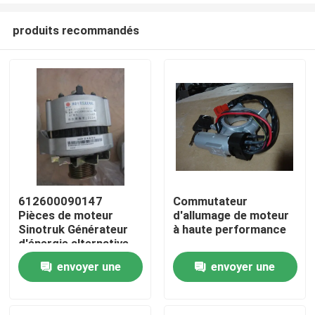
produits recommandés
612600090147
Commutateur
Pièces de moteur
d'allumage de moteur
Aperçu
Sinotruk Générateur
à haute performance
d'énergie alternative
envoyer une
envoyer une
Produits
demande
demande
A propos de nous