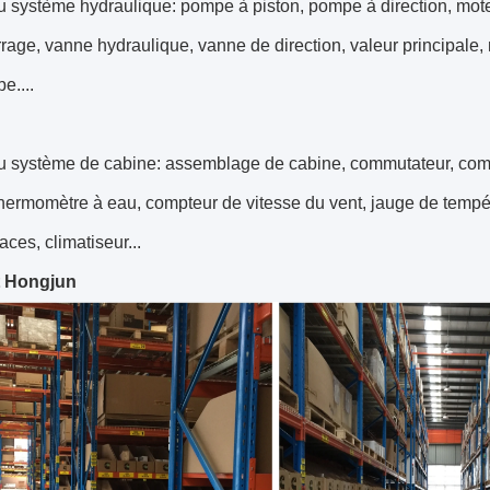
du système hydraulique: pompe à piston, pompe à direction, mo
age, vanne hydraulique, vanne de direction, valeur principale,
be....
du système de cabine: assemblage de cabine, commutateur, com
thermomètre à eau, compteur de vitesse du vent, jauge de tempéra
aces, climatiseur...
t Hongjun