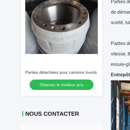
Parties 
de démarr
scellé, tu
Parties 
vitesse, 
essuie-gl
Parties détachées pour camions lourds
Entrepô
Obtenez le meilleur prix
NOUS CONTACTER