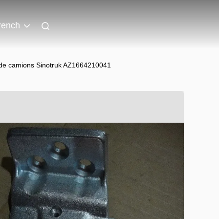
rench
e de camions Sinotruk AZ1664210041