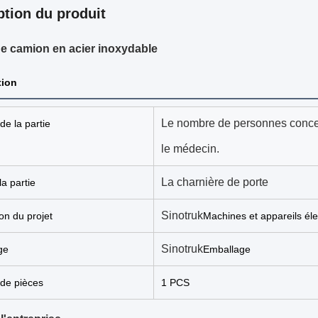
ption du produit
e camion en acier inoxydable
tion
Le nombre de personnes concer
e la partie
le médecin.
La charnière de porte
a partie
Sinotruk
ion du projet
Machines et appareils él
Sinotruk
ge
Emballage
de pièces
1 PCS