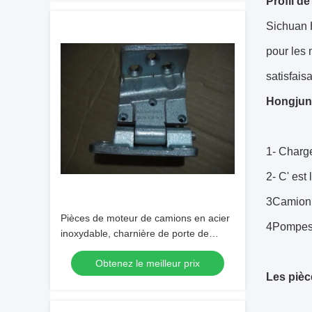
Profil de
Sichuan 
pour les 
satisfais
Hongjun 
1- Charge
2- C' est
3Camion 
Pièces de moteur de camions en acier
4Pompes
inoxydable, charnière de porte de
camions Sinotruk AZ1664210041
Obtenez le meilleur prix
Les piè