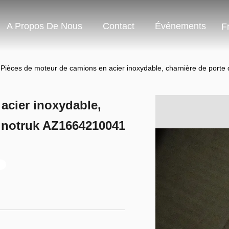
A Propos De Nous
Contact
Événements
F
Pièces de moteur de camions en acier inoxydable, charnière de port
acier inoxydable,
Sinotruk AZ1664210041