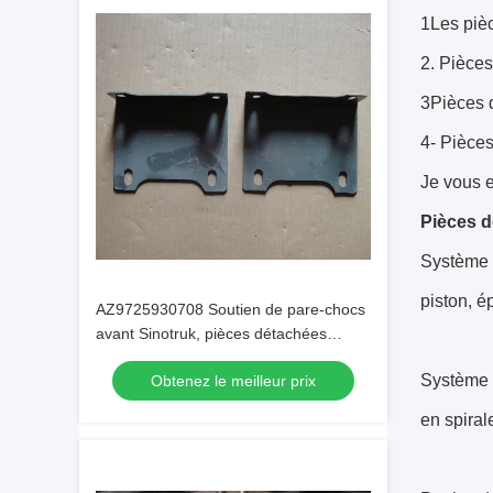
1Les piè
2. Pièce
3Pièces 
4- Pièces
Je vous e
Pièces 
Système d
piston, é
AZ9725930708 Soutien de pare-chocs
avant Sinotruk, pièces détachées
originales pour camions Sino
Système d
Obtenez le meilleur prix
en spiral