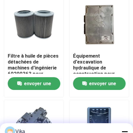
Visite d'usine
Contrôle de la qualité
Contact
Filtre à huile de pièces
Équipement
détachées de
d'excavation
machines d'ingénierie
hydraulique de
nouvelles
60200363 pour
construction pour
excavatrice Sany
l'ECU SANY SY230
envoyer une
envoyer une
Demande de soumission
demande
demande
Pièces de rechange de Liugong
Pièces de rechange Cummins
Vika