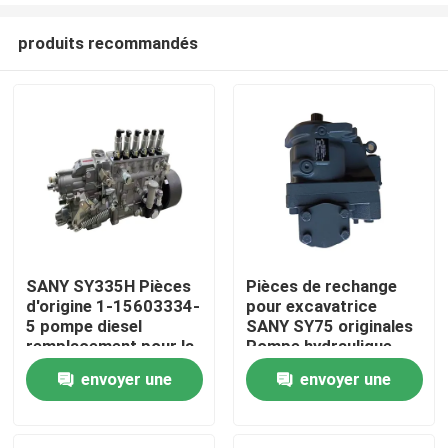
produits recommandés
SANY SY335H Pièces
Pièces de rechange
d'origine 1-15603334-
pour excavatrice
Aperçu
5 pompe diesel
SANY SY75 originales
remplacement pour la
Pompe hydraulique
maintenance de
K3VL80
envoyer une
envoyer une
Produits
pièces d'excavatrice
demande
demande
A propos de nous