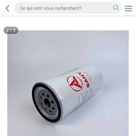
2
/
3