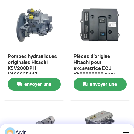
Visite d'usine
Contrôle de la qualité
Contact
Pompes hydrauliques
Pièces d'origine
originales Hitachi
Hitachi pour
K5V200DPH
excavatrice ECU
nouvelles
YA00035147
YA00002098 pour
Application pour une
engins ZAX130
envoyer une
envoyer une
excavatrice ZX450
470
Demande de soumission
demande
demande
Pièces de rechange de Liugong
Pièces de rechange Cummins
Arvin