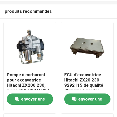
produits recommandés
Pompe à carburant
ECU d'excavatrice
pour excavatrice
Hitachi ZX20 230
Aperçu
Hitachi ZX200 230,
9292115 de qualité
pièce n° 8-98346317-
d'origine à vendre
0, pour entretien
envoyer une
envoyer une
Produits
demande
demande
A propos de nous