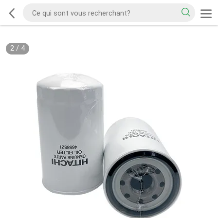
2
/
4