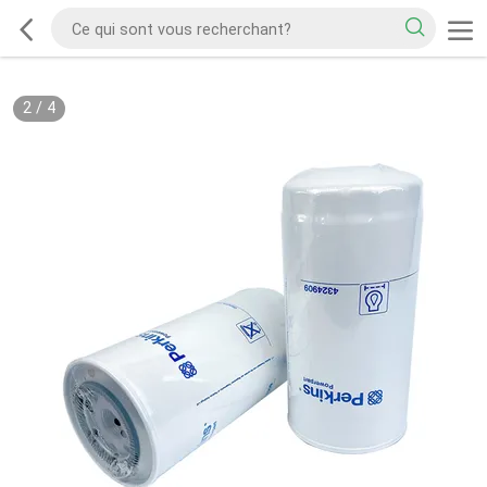
2
/
4