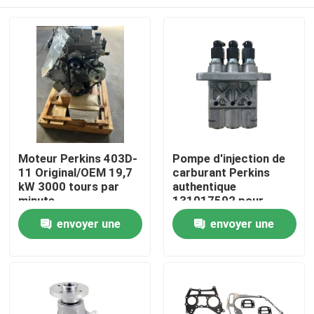
Moteur Perkins 403D-
Pompe d'injection de
11 Original/OEM 19,7
carburant Perkins
kW 3000 tours par
authentique
minute
131017592 pour
moteur diesel 403D
Aperçu
envoyer une
envoyer une
demande
demande
Produits
A propos de nous