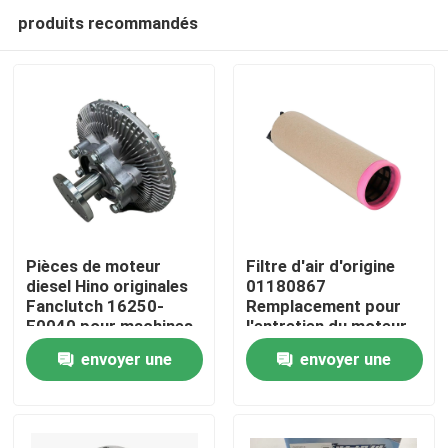
produits recommandés
Pièces de moteur
Filtre d'air d'origine
diesel Hino originales
01180867
Fanclutch 16250-
Remplacement pour
Aperçu
E0040 pour machines
l'entretien du moteur
de construction
diesel Deutz
envoyer une
envoyer une
Produits
demande
demande
A propos de nous