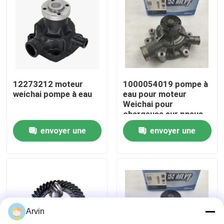
Visite d'usine
Contrôle de la qualité
12273212 moteur
1000054019 pompe à
Contact
weichai pompe à eau
eau pour moteur
Weichai pour
chargeuse sur pneus
nouvelles
SDLG LG936/LG956
envoyer une
envoyer une
demande
demande
Demande de soumission
Pièces de rechange de Liugong
Arvin
Pièces de rechange Cummins