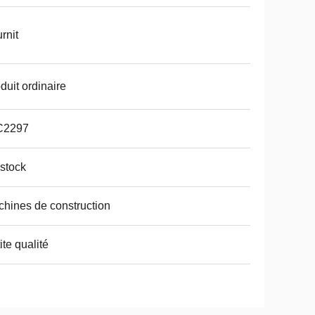
rnit
duit ordinaire
C2297
stock
hines de construction
ite qualité