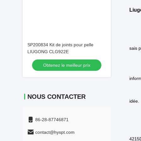
Emplac
Emplac
SP200834 Kit de joints pour pelle
Emplac
LIUGONG CLG922E
Emplac
Obtenez le meilleur prix
Emplac
Emplac
NOUS CONTACTER
Emplac
Emplac
Vi
86-28-87746871
Rap
contact@hyspt.com