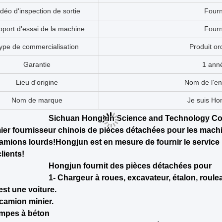
Modèle N°.
11C22
Nom de la partie
Moteur de ba
Le stock
En sto
Utilisation
Partie de transmis
Application du projet
Machines et appareil
Le paquet
Emballage d
Transport aérien
Petite qu
Garantie
1 ann
Paquet de transport
Carton/étui
Condition
Nouve
Industrie concernée
Œuvres de con