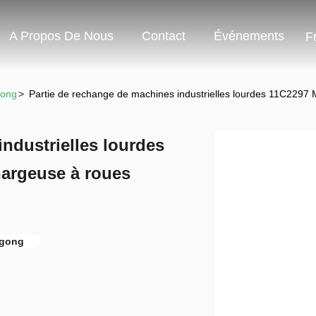
A Propos De Nous
Contact
Événements
F
gong
>
Partie de rechange de machines industrielles lourdes 11C2297 
ndustrielles lourdes
hargeuse à roues
ugong