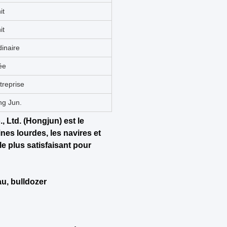
97
lancement
ck
sion du moteur
s de construction
'origine
alité
ée
 en bois
au
struction