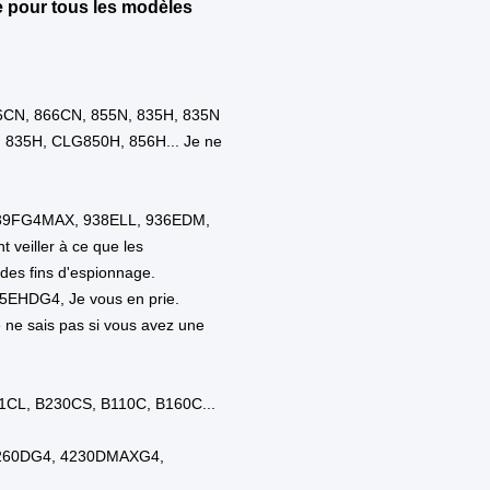
 mines
on de machines
l
u
sie
sie
ique
ne
li
ie
it
it