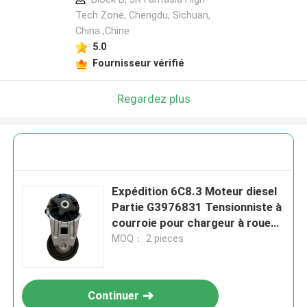
Tech Zone, Chengdu, Sichuan,
China ,Chine
5.0
Fournisseur vérifié
Regardez plus
Expédition 6C8.3 Moteur diesel
Partie G3976831 Tensionniste à
courroie pour chargeur à roues
Petit
MOQ： 2 pieces
Continuer