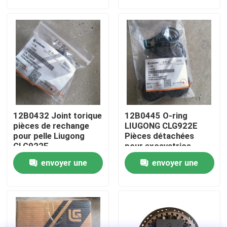
demande
demande
Visite d'usine
Contrôle de la qualité
Contact
12B0432 Joint torique
12B0445 O-ring
nouvelles
pièces de rechange
LIUGONG CLG922E
pour pelle Liugong
Pièces détachées
CLG922E
pour excavatrice
Demande de soumission
envoyer une
envoyer une
demande
demande
Pièces de rechange de Liugong
Pièces de rechange Cummins