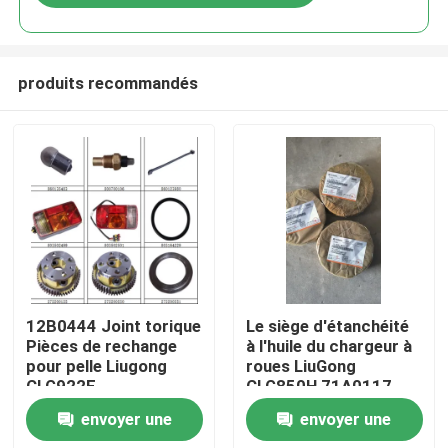
produits recommandés
Aperçu
12B0444 Joint torique
Le siège d'étanchéité
Pièces de rechange
à l'huile du chargeur à
pour pelle Liugong
roues LiuGong
Produits
CLG922E
CLG850H 71A0117
envoyer une
envoyer une
A propos de nous