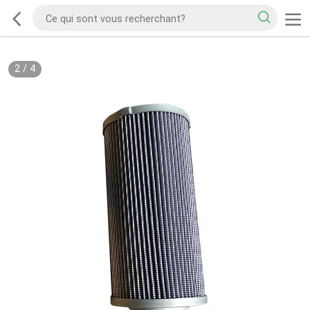
2
/
4