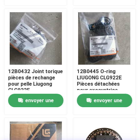
demande
demande
Visite d'usine
Contrôle de la qualité
Contact
12B0432 Joint torique
12B0445 O-ring
nouvelles
pièces de rechange
LIUGONG CLG922E
pour pelle Liugong
Pièces détachées
CLG922E
pour excavatrice
Demande de soumission
envoyer une
envoyer une
demande
demande
Pièces de rechange de Liugong
Pièces de rechange Cummins