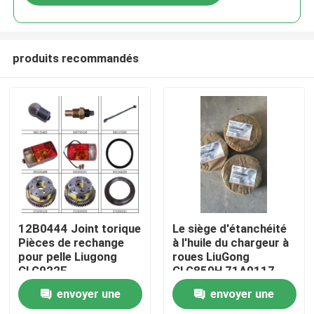
produits recommandés
Aperçu
12B0444 Joint torique
Le siège d'étanchéité
Pièces de rechange
à l'huile du chargeur à
pour pelle Liugong
roues LiuGong
Produits
CLG922E
CLG850H 71A0117
envoyer une
envoyer une
A propos de nous