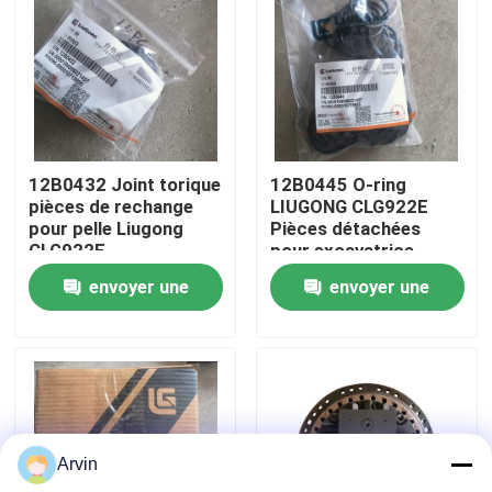
Visite d'usine
Contrôle de la qualité
12B0432 Joint torique
12B0445 O-ring
Contact
pièces de rechange
LIUGONG CLG922E
pour pelle Liugong
Pièces détachées
CLG922E
pour excavatrice
nouvelles
envoyer une
envoyer une
demande
demande
Demande de soumission
Pièces de rechange de Liugong
Arvin
Pièces de rechange Cummins