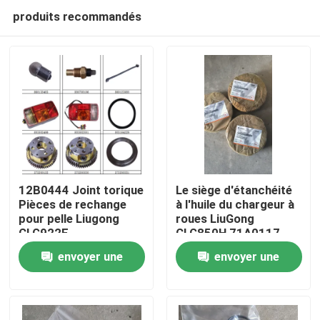
produits recommandés
12B0444 Joint torique
Le siège d'étanchéité
Pièces de rechange
à l'huile du chargeur à
pour pelle Liugong
roues LiuGong
Aperçu
CLG922E
CLG850H 71A0117
envoyer une
envoyer une
Produits
demande
demande
A propos de nous