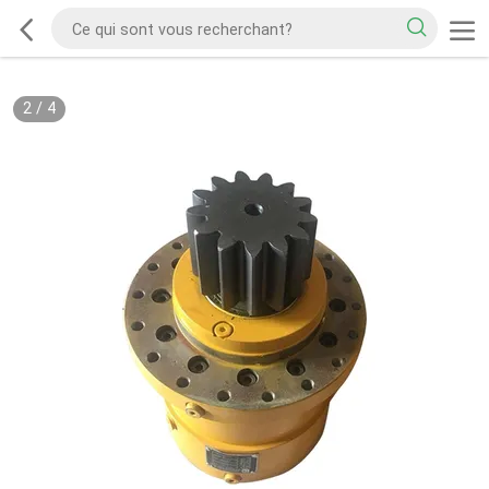
2
/
4