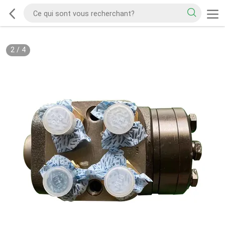
2
/
4