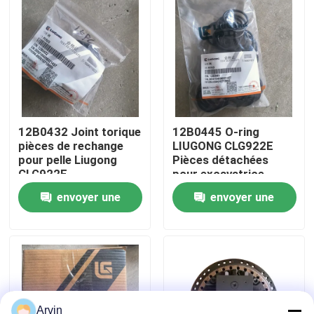
Visite d'usine
Contrôle de la qualité
Contact
12B0432 Joint torique
12B0445 O-ring
pièces de rechange
LIUGONG CLG922E
pour pelle Liugong
Pièces détachées
nouvelles
CLG922E
pour excavatrice
envoyer une
envoyer une
Demande de soumission
demande
demande
Pièces de rechange de Liugong
Pièces de rechange Cummins
Arvin