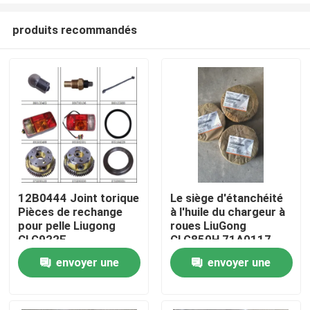
produits recommandés
12B0444 Joint torique
Le siège d'étanchéité
Pièces de rechange
à l'huile du chargeur à
Aperçu
pour pelle Liugong
roues LiuGong
CLG922E
CLG850H 71A0117
envoyer une
envoyer une
Produits
demande
demande
A propos de nous