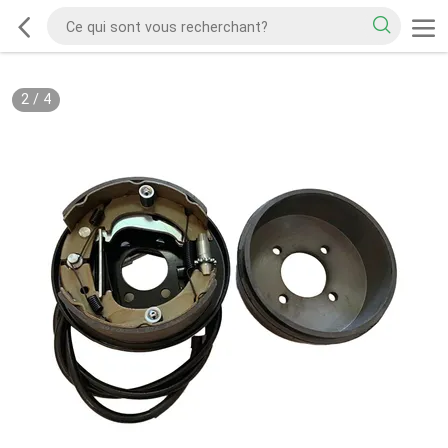
2
/
4