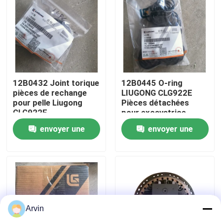
Visite d'usine
Contrôle de la qualité
12B0432 Joint torique
12B0445 O-ring
Contact
pièces de rechange
LIUGONG CLG922E
pour pelle Liugong
Pièces détachées
CLG922E
pour excavatrice
nouvelles
envoyer une
envoyer une
demande
demande
Demande de soumission
Pièces de rechange de Liugong
Arvin
Pièces de rechange Cummins